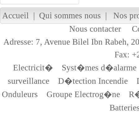
Accueil
|
Qui sommes nous
|
Nos pr
Nous contacter
Cop
Adresse: 7, Avenue Bilel Ibn Rabeh,
Fax: +
Electricit�
Syst�mes d�alarme
surveillance
D�tection Incendie
Onduleurs
Groupe Electrog�ne
R�
Batterie