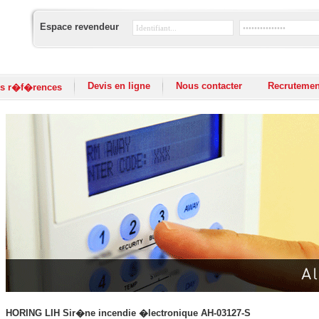
Espace revendeur
Devis en ligne
Nous contacter
Recrutemen
s r�f�rences
HORING LIH Sir�ne incendie �lectronique AH-03127-S