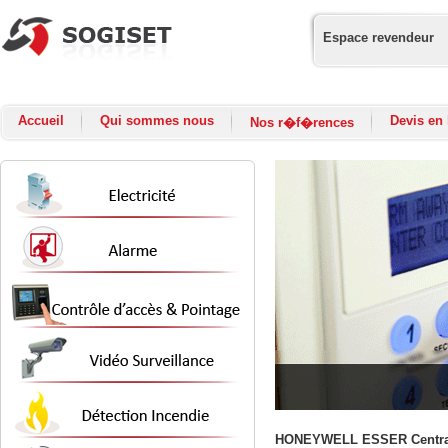
Espace revendeur
Accueil
Qui sommes nous
Devis en 
Nos r�f�rences
HONEYWELL ESSER Central