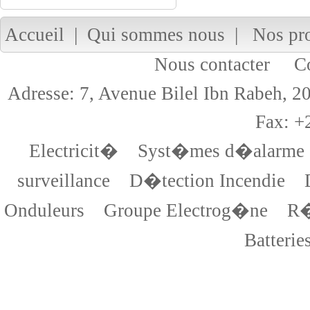
Accueil
|
Qui sommes nous
|
Nos pr
Nous contacter
Cop
Adresse: 7, Avenue Bilel Ibn Rabeh,
Fax: +
Electricit�
Syst�mes d�alarme
surveillance
D�tection Incendie
Onduleurs
Groupe Electrog�ne
R�
Batterie