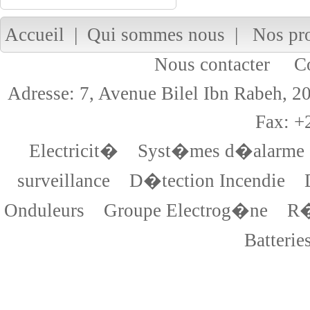
Accueil
|
Qui sommes nous
|
Nos pr
Nous contacter
Cop
Adresse: 7, Avenue Bilel Ibn Rabeh,
Fax: +
Electricit�
Syst�mes d�alarme
surveillance
D�tection Incendie
Onduleurs
Groupe Electrog�ne
R�
Batterie