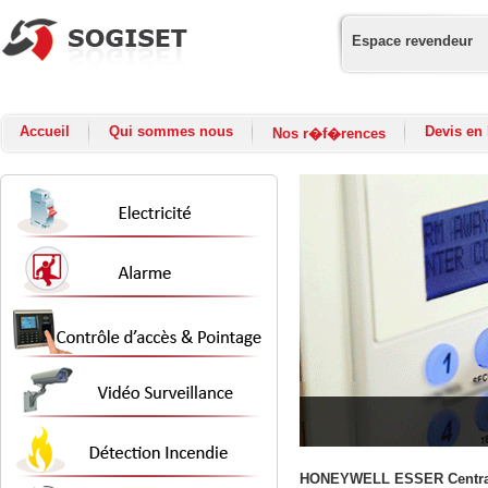
Espace revendeur
Accueil
Qui sommes nous
Devis en 
Nos r�f�rences
HONEYWELL ESSER Central