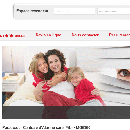
Espace revendeur
Devis en ligne
Nous contacter
Recrutemen
s r�f�rences
Paradox>> Centrale d'Alarme sans Fil>> MG6160