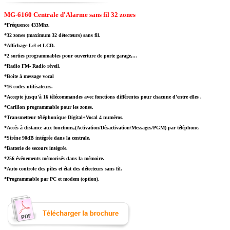
MG-6160 Centrale d'Alarme sans fil 32 zones
*Fréquence 433Mhz.
*32 zones (maximum 32 détecteurs) sans fil.
*Affichage Lel et LCD.
*2 sorties programmables pour ouverture de porte garage,...
*Radio FM- Radio réveil.
*Boite à message vocal
*16 codes utilisateurs.
*Accepte jusqu'à 16 télécommandes avec fonctions différentes pour chacune d'entre elles .
*Carillon programmable pour les zones.
*Transmetteur téléphonique Digital+Vocal 4 numéros.
*Accés à distance aux fonctions,
(Activation/Désactivation/Messages/PGM) par téléphone.
*Siréne 90dB intégrée dans la centrale.
*Batterie de secours intégrée.
*256 événements mémorisés dans la mémoire.
*Auto controle des piles et état des détecteurs sans fil.
*Programmable par PC et modem (option).