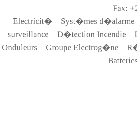
Fax: +
Electricit�
Syst�mes d�alarme
surveillance
D�tection Incendie
Onduleurs
Groupe Electrog�ne
R�
Batterie