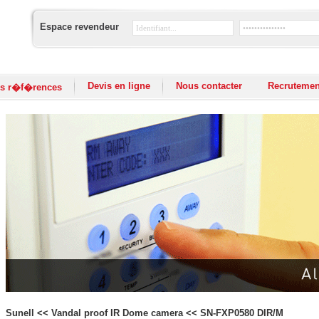
Espace revendeur
Devis en ligne
Nous contacter
Recrutemen
s r�f�rences
Sunell << Vandal proof IR Dome camera << SN-FXP0580 DIR/M