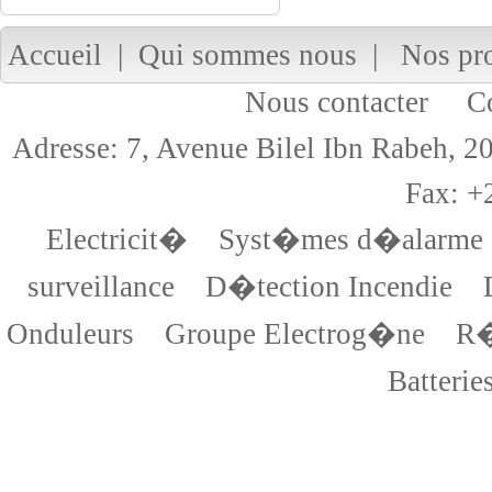
Accueil
|
Qui sommes nous
|
Nos pr
Nous contacter
Cop
Adresse: 7, Avenue Bilel Ibn Rabeh,
Fax: +
Electricit�
Syst�mes d�alarme
surveillance
D�tection Incendie
Onduleurs
Groupe Electrog�ne
R�
Batterie