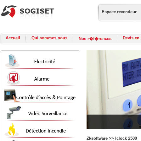
Espace revendeur
Accueil
Qui sommes nous
Devis en 
Nos r�f�rences
Zksoftware >> Iclock 2500