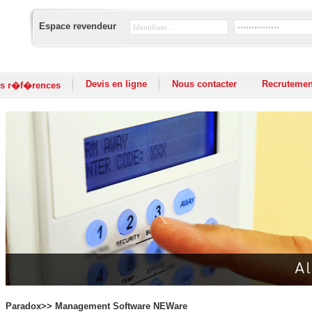
Espace revendeur
Devis en ligne
Nous contacter
Recrutemen
s r�f�rences
Paradox>> Management Software NEWare