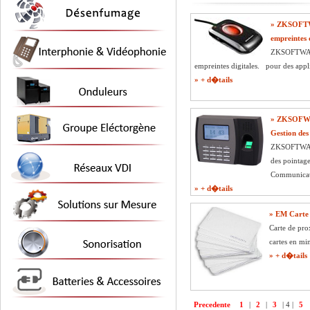
» ZKSOFTW
empreintes d
ZKSOFTWAR
empreintes digitales. pour des appli
» + d�tails
» ZKSOFWA
Gestion des
ZKSOFTWARE
des pointage
Communicati
» + d�tails
» EM Carte
Carte de pro
cartes en mi
» + d�tails
Precedente
1
|
2
|
3
|
4
|
5