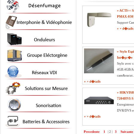
» ACTI<< 
PMAX-030
Support Ca
» + d�tails
» Stylo Es
Int�gr�e
Stylo avec 
4GB.4GB/A
cam&eacut..
» + d�tails
» HIKVISI
7204HVI-S
Enregistreu
DVR/DVS en 
» + d�tails
Precedente
1
|
2
|
3
Suivante