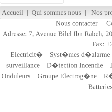
Accueil
|
Qui sommes nous
|
Nos pr
Nous contacter
Cop
Adresse: 7, Avenue Bilel Ibn Rabeh,
Fax: +
Electricit�
Syst�mes d�alarme
surveillance
D�tection Incendie
Onduleurs
Groupe Electrog�ne
R�
Batterie